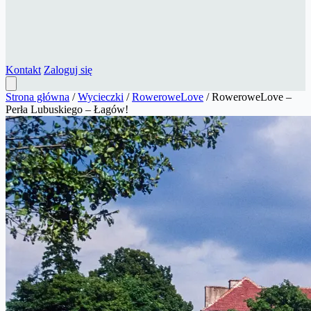
Kontakt
Zaloguj się
Strona główna
/
Wycieczki
/
RoweroweLove
/
RoweroweLove –
Perła Lubuskiego – Łagów!