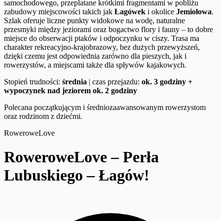
samochodowego, przeplatane krótkimi fragmentami w pobliżu
zabudowy miejscowości takich jak
Łagówek
i okolice
Jemiołowa
.
Szlak oferuje liczne punkty widokowe na wodę, naturalne
przesmyki między jeziorami oraz bogactwo flory i fauny – to dobre
miejsce do obserwacji ptaków i odpoczynku w ciszy. Trasa ma
charakter rekreacyjno-krajobrazowy, bez dużych przewyższeń,
dzięki czemu jest odpowiednia zarówno dla pieszych, jak i
rowerzystów, a miejscami także dla spływów kajakowych.
Stopień trudności:
średnia
| czas przejazdu:
ok. 3 godziny +
wypoczynek nad jeziorem ok. 2 godziny
Polecana początkującym i średniozaawansowanym rowerzystom
oraz rodzinom z dziećmi.
RoweroweLove
RoweroweLove – Perła
Lubuskiego – Łagów!