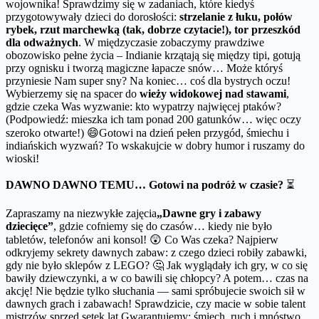
wojownika! Sprawdzimy się w zadaniach, które kiedyś
przygotowywały dzieci do dorosłości:
strzelanie z łuku, połów
rybek, rzut marchewką (tak, dobrze czytacie!), tor przeszkód
dla odważnych
. W międzyczasie zobaczymy prawdziwe
obozowisko pełne życia – Indianie krzątają się między tipi, gotują
przy ognisku i tworzą magiczne łapacze snów… Może któryś
przyniesie Nam super sny? Na koniec… coś dla bystrych oczu!
Wybierzemy się na spacer do
wieży widokowej nad stawami
,
gdzie czeka Was wyzwanie: kto wypatrzy najwięcej ptaków?
(Podpowiedź: mieszka ich tam ponad 200 gatunków… więc oczy
szeroko otwarte!) 😄Gotowi na dzień pełen przygód, śmiechu i
indiańskich wyzwań? To wskakujcie w dobry humor i ruszamy do
wioski!
DAWNO DAWNO TEMU… Gotowi na podróż w czasie?
⏳
Zapraszamy na niezwykłe zajęcia
„Dawne gry i zabawy
dziecięce”
, gdzie cofniemy się do czasów… kiedy nie było
tabletów, telefonów ani konsol! 😲 Co Was czeka? Najpierw
odkryjemy sekrety dawnych zabaw: z czego dzieci robiły zabawki,
gdy nie było sklepów z LEGO? 🤔 Jak wyglądały ich gry, w co się
bawiły dziewczynki, a w co bawili się chłopcy? A potem… czas na
akcję! Nie będzie tylko słuchania — sami spróbujecie swoich sił w
dawnych grach i zabawach! Sprawdzicie, czy macie w sobie talent
mistrzów sprzed setek lat Gwarantujemy: śmiech, ruch i mnóstwo