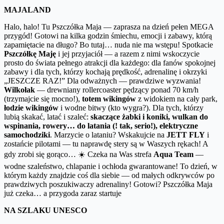
MAJALAND
Halo, halo! Tu Pszczółka Maja — zaprasza na dzień pełen MEGA
przygód! Gotowi na kilka godzin śmiechu, emocji i zabawy, którą
zapamiętacie na długo? Bo tutaj… nuda nie ma wstępu! Spotkacie
Pszczółkę Maję
i jej przyjaciół — a razem z nimi wskoczycie
prosto do świata pełnego atrakcji dla każdego: dla fanów spokojnej
zabawy i dla tych, którzy kochają prędkość, adrenalinę i okrzyki
„JESZCZE RAZ!” Dla odważnych — prawdziwe wyzwania!
Wilkołak
— drewniany rollercoaster pędzący ponad 70 km/h
(trzymajcie się mocno!),
totem wikingów
z widokiem na cały park,
łodzie wikingów
i wodne bitwy (kto wygra?). Dla tych, którzy
lubią skakać, latać i szaleć:
skaczące żabki i koniki, wulkan do
wspinania, rowery… do latania (! tak, serio!), elektryczne
samochodziki
. Marzycie o lataniu? Wskakujcie na
JETT FLY
i
zostańcie pilotami — tu naprawdę stery są w Waszych rękach! A
gdy zrobi się gorąco… ☀️ Czeka na Was strefa
Aqua Team
—
wodne szaleństwo, chlapanie i ochłoda gwarantowane! To dzień, w
którym każdy znajdzie coś dla siebie — od małych odkrywców po
prawdziwych poszukiwaczy adrenaliny! Gotowi? Pszczółka Maja
już czeka… a przygoda zaraz startuje
NA SZLAKU UNESCO