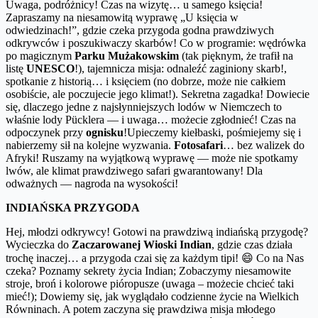
Uwaga, podróżnicy! Czas na wizytę… u samego księcia!
Zapraszamy na niesamowitą wyprawę „U księcia w
odwiedzinach!”, gdzie czeka przygoda godna prawdziwych
odkrywców i poszukiwaczy skarbów! Co w programie: wędrówka
po magicznym
Parku Mużakowskim
(tak pięknym, że trafił na
listę
UNESCO
!), tajemnicza misja: odnaleźć zaginiony skarb!,
spotkanie z historią… i księciem (no dobrze, może nie całkiem
osobiście, ale poczujecie jego klimat!). Sekretna zagadka! Dowiecie
się, dlaczego jedne z najsłynniejszych lodów w Niemczech to
właśnie lody Pücklera — i uwaga… możecie zgłodnieć! Czas na
odpoczynek przy
ognisku
!Upieczemy kiełbaski, pośmiejemy się i
nabierzemy sił na kolejne wyzwania.
Fotosafari
… bez walizek do
Afryki! Ruszamy na wyjątkową wyprawę — może nie spotkamy
lwów, ale klimat prawdziwego safari gwarantowany! Dla
odważnych — nagroda na wysokości!
INDIAŃSKA PRZYGODA
Hej, młodzi odkrywcy! Gotowi na prawdziwą indiańską przygodę?
Wycieczka do
Zaczarowanej Wioski Indian
, gdzie czas działa
trochę inaczej… a przygoda czai się za każdym tipi! 😄 Co na Nas
czeka? Poznamy sekrety życia Indian; Zobaczymy niesamowite
stroje, broń i kolorowe pióropusze (uwaga – możecie chcieć taki
mieć!); Dowiemy się, jak wyglądało codzienne życie na Wielkich
Równinach. A potem zaczyna się prawdziwa misja młodego