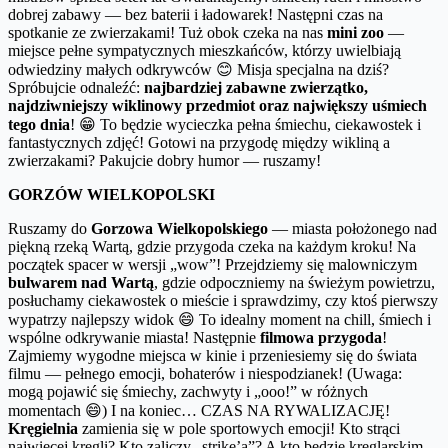
dobrej zabawy — bez baterii i ładowarek! Następni czas na
spotkanie ze zwierzakami! Tuż obok czeka na nas
mini zoo
—
miejsce pełne sympatycznych mieszkańców, którzy uwielbiają
odwiedziny małych odkrywców 😊 Misja specjalna na dziś?
Spróbujcie odnaleźć:
najbardziej zabawne zwierzątko,
najdziwniejszy wiklinowy przedmiot oraz największy uśmiech
tego dnia
! 😁 To będzie wycieczka pełna śmiechu, ciekawostek i
fantastycznych zdjęć! Gotowi na przygodę między wikliną a
zwierzakami? Pakujcie dobry humor — ruszamy!
GORZÓW WIELKOPOLSKI
Ruszamy do
Gorzowa Wielkopolskiego
— miasta położonego nad
piękną rzeką Wartą, gdzie przygoda czeka na każdym kroku! Na
początek spacer w wersji „wow”! Przejdziemy się malowniczym
bulwarem nad Wartą
, gdzie odpoczniemy na świeżym powietrzu,
posłuchamy ciekawostek o mieście i sprawdzimy, czy ktoś pierwszy
wypatrzy najlepszy widok 😄 To idealny moment na chill, śmiech i
wspólne odkrywanie miasta! Następnie
filmowa przygoda
!
Zajmiemy wygodne miejsca w kinie i przeniesiemy się do świata
filmu — pełnego emocji, bohaterów i niespodzianek! (Uwaga:
mogą pojawić się śmiechy, zachwyty i „ooo!” w różnych
momentach 😄) I na koniec… CZAS NA RYWALIZACJĘ!
Kręgielnia
zamienia się w pole sportowych emocji! Kto strąci
najwięcej kręgli? Kto zaliczy „strike’a”? A kto będzie kręglarskim