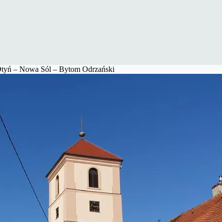
Otyń – Nowa Sól – Bytom Odrzański