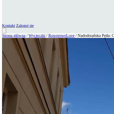
Kontakt
Zaloguj się
Strona główna
/
Wycieczki
/
RoweroweLove
/
Nadodrzańska Pętla: 